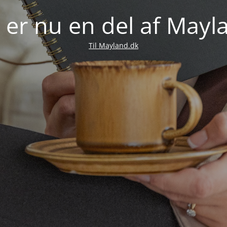
 er nu en del af May
Til Mayland.dk